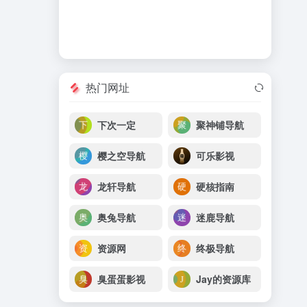
热门网址
下次一定
聚神铺导航
樱之空导航
可乐影视
龙轩导航
硬核指南
奥兔导航
迷鹿导航
资源网
终极导航
臭蛋蛋影视
Jay的资源库