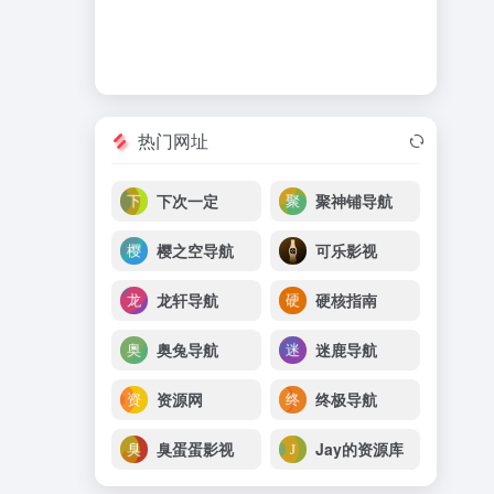
热门网址
下次一定
聚神铺导航
樱之空导航
可乐影视
龙轩导航
硬核指南
奥兔导航
迷鹿导航
资源网
终极导航
臭蛋蛋影视
Jay的资源库