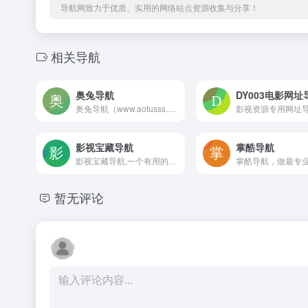
导航网致力于优质、实用的网络站点资源收集与分享！
相关导航
奥兔导航
DY003电影网址
奥兔导航（www.aotusss.com） 专注于标签式搜索的导航网站,（二次元、影视、英语、新媒体、IT、前端、影视后期、UI/UX设计）等精选特色分类,聚合搜索,严选大量实用的网址，奥兔导航7*24小时在线处理失效、违规等网站收录。
影视资源专用网址
影视宝藏导航
掌酷导航
影视宝藏导航,一个有用的宝藏网址导航
暂无评论