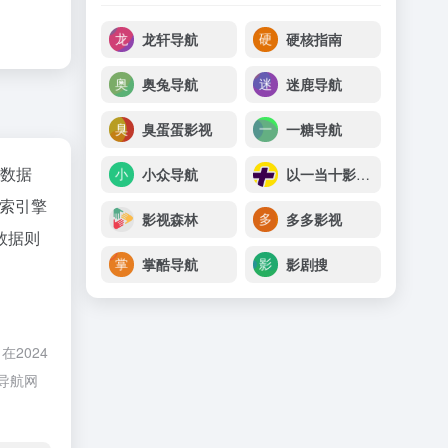
龙轩导航
硬核指南
奥兔导航
迷鹿导航
臭蛋蛋影视
一糖导航
az数据
小众导航
以一当十影视导航
索引擎
影视森林
多多影视
数据则
掌酷导航
影剧搜
2024
导航网