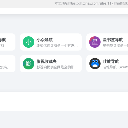
本文地址https://dh.zjnav.com/sites/117.htm
导航
小众导航
星书签导航
导航
终极优选导航是一个有趣的小众网址导航，收录的网站涵盖音乐、影视、软件、阅读、工具、动漫、漫画、二次元、娱乐等众多小众网站！
影视收藏夹
哇蛙导航
掌酷导航，做最专业的电影大全和电影导航，整理出最火的免费手机影院和手机电影网站，让您一站在手，看啥都有。
影视狗提供全网最全的影视资源，在线影视、影视下载、影视APP、电视盒子资源、动漫资源等一网打尽。