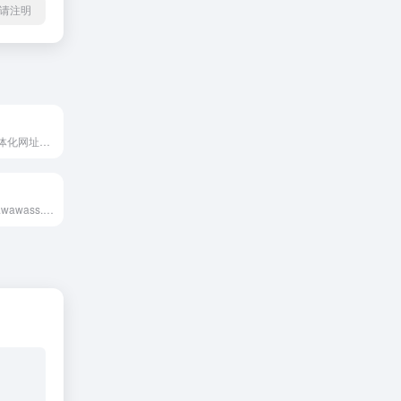
l转载请注明
星书签导航是一体化网址导航平台，集结在线影视、工具、资源搜索、娱乐等多重功能，为用户提供便捷浏览体验。无论您寻找最新影视资源或实用工具，星书签导航可满足您需求。我们梳理热门网站，帮您轻松访问所需内容，告别繁琐网址。星书签导航，互联网精彩世界一键即达，娱乐与工作的得力伙伴，快来体验吧！
哇蛙导航（www.wawass.com） 专注于标签式搜索的导航网站,（二次元、影视、英语、新媒体、IT、前端、影视后期、UI/UX设计）等精选特色分类,聚合搜索,严选大量实用的网址，7*24小时在线处理失效、违规等网站收录。