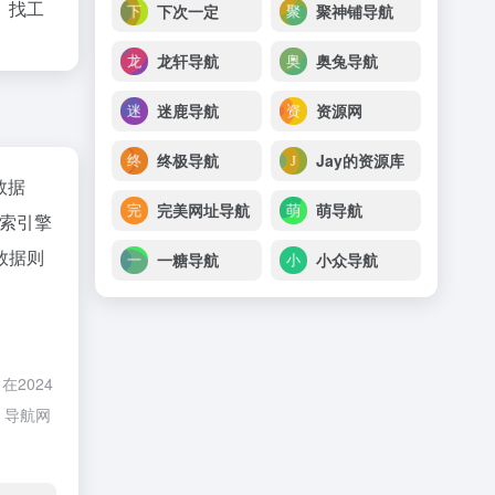
、找工
下次一定
聚神铺导航
龙轩导航
奥兔导航
迷鹿导航
资源网
终极导航
Jay的资源库
z数据
完美网址导航
萌导航
索引擎
数据则
一糖导航
小众导航
2024
，导航网