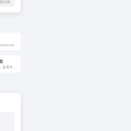
l转载请注明
学习导航（www.xxnav.com）学习者优质的学习网扯导航网站。这里汇聚了海量优质学习资源，涵盖各个学科领域和学习阶段。无论是在校学生、上班职场人士还是终身学习者，都能在 XxNav.com 快速找到适合自己的学习路径。以学习为帆，以 XxNav.com 为导航，驶向知识的广阔海洋，开启智慧人生的精彩旅程。
航
设计师网址导航，是青年帮创意工坊下的设计导航平台，提供优秀的网站推荐，酷站推荐，淘宝代码生成工具已经设计创意思路等，是由写代码的平面师制作，青年帮设计师导航为设计师提供灵感创意而生，qingnian8最好用的设计师导航！