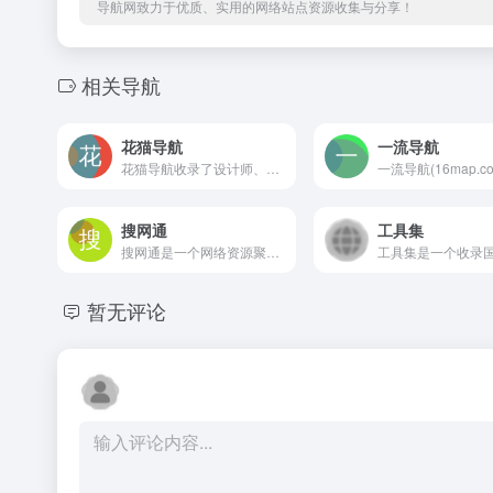
导航网致力于优质、实用的网络站点资源收集与分享！
相关导航
花猫导航
一流导航
花猫导航收录了设计师、日常办公、二次元、电商、学习教程、辅助工具等领域优质网站或服务，并结合收录了以相关网站或服务的教程类、科普类和资讯类的文章，为广大用户提供高效率的上网导航服务。
搜网通
工具集
搜网通是一个网络资源聚合整合站点,每天将各类资源网站中有价值的网络资源精选进行分类,通过搜网通电影网站资源、资源搜索网站、休闲福利资源网站、各类免费软件下载网站、在线小说漫画网站等可以快速找到自己需要的资源。
暂无评论