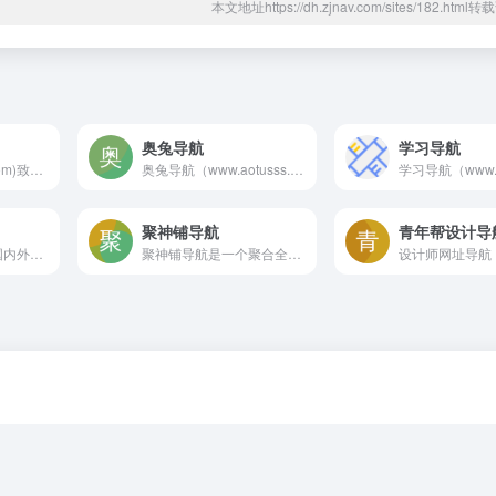
本文地址https://dh.zjnav.com/sites/182.htm
奥兔导航
学习导航
一流导航(16map.com)致力于打造国内最好的互联网上优质网站网址大全，收录了全网好用强大的网站网址和软件包括设计、开发、影视、人工智能、AI、运营、生活、休闲、办公、工具、资源等超全面的网址和职业技巧内容，让您的上网体验更便捷更放心，努力成为全民级人人都在用的网址导航。
奥兔导航（www.aotusss.com） 专注于标签式搜索的导航网站,（二次元、影视、英语、新媒体、IT、前端、影视后期、UI/UX设计）等精选特色分类,聚合搜索,严选大量实用的网址，奥兔导航7*24小时在线处理失效、违规等网站收录。
聚神铺导航
青年帮设计导
工具集是一个收录国内外宝藏工具的导航网站，属于终极导航优选工具网站，不管是找修图工具、作图工具、下载工具、解析工具、便民工具、音频工具、视频工具、效率工具等都可以来工具集。
聚神铺导航是一个聚合全网免费实用的网址大全,专注宝藏工具,在线影视,动漫大全,免费音乐下载,免费小说网,绿色软件等资源网站分享.非常全面的网址导航!