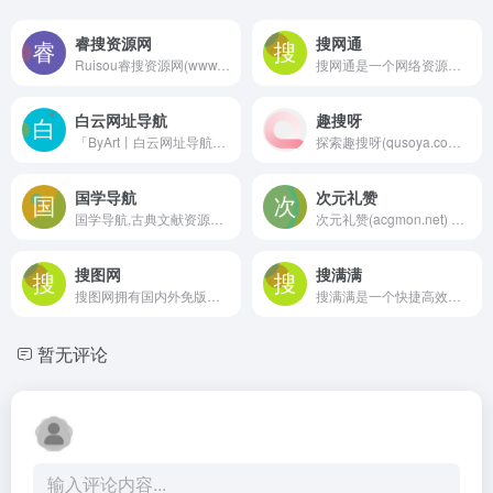
睿搜资源网
搜网通
Ruisou睿搜资源网(www.ruisou121.com)是一个收集全网精品的资源导航网站，提供简单便捷的资源查找和网上导航服务。 只做最好的资源导航
搜网通是一个网络资源聚合整合站点,每天将各类资源网站中有价值的网络资源精选进行分类,通过搜网通电影网站资源、资源搜索网站、休闲福利资源网站、各类免费软件下载网站、在线小说漫画网站等可以快速找到自己需要的资源。
白云网址导航
趣搜呀
「ByArt丨白云网址导航」，是一个专业全面的优质网址导航网站，提供国内外常用网址推荐。包括全球邮箱平台大全、英美剧影视在线、国外社交聊天软件APP、磁力网盘资源分享和外国搜索引擎等服务。让您便捷地获取最新资讯和娱乐，站在信息前沿，开启无限可能！
探索趣搜呀(qusoya.com)，您的趣味搜索导航伙伴。汇聚生活办公、影视音乐、设计运营等精品分类，网罗新闻资讯与学习教程，打造多元化需求的一站式平台。享受便捷的影视导航与设计灵感源泉，同时吃瓜不断，资讯尽在掌握。趣搜呀，让每一次搜索都充满乐趣与发现，提升您的在线体验至新境界。
国学导航
次元礼赞
国学导航,古典文献资源导航，汇集全网古典文献与数字人文资源。
次元礼赞(acgmon.net) 甄选全网超实用各类型（动漫番剧、在线漫画、P站精选、ACG游戏、ACG软件、ACG资源）优质二次元网站，为二次元同好们提供精准、有效、多样化的导航服务以及清爽、稳定的浏览体验，旨在打造专属二次元圈子的高质量导航网站！
搜图网
搜满满
搜图网拥有国内外免版权在线聚合图片搜索引擎,其中还包括以图搜图、传图取色、字体生成、智能色板、设计工具等功能。目前提供四大图库的聚合图片搜索，拥有千万张高质量免版权图片。不仅提供图像搜索还拥有超强大的个性化定制等功能。搜图就上搜图网!
搜满满是一个快捷高效的资源搜索导航网站，输入一次关键词即可搜遍全网。文档学术搜索、网盘资源搜索、电子书搜索、社交信息搜索、模板素材搜索、源码软件搜索、影视娱乐搜索，可满足你的绝大部分日常搜索需求，搜满满带你进入搜索世界的大门。
暂无评论