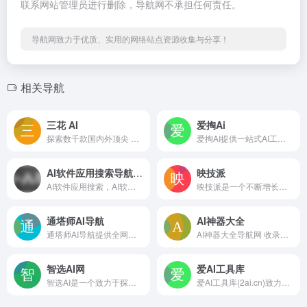
联系网站管理员进行删除，导航网不承担任何责任。
导航网致力于优质、实用的网络站点资源收集与分享！
相关导航
三花 AI
爱掏Ai
探索数千款国内外顶尖 AI 工具的完美集合！从AI写作、图像生成到视频制作，再到音频转录和编程辅助，三花汇聚了全方位的人工智能应用，助你轻松迎接科技潮流，实现任务自动化与高效完成！
爱掏AI提供一站式AI工具导航服务，汇聚全球优质AI工具的生成式AI工具导航平台，包括AI写作、AI绘画、AI设计、AI客服、AI办公、AI营销、AI语音生成、AI视频生成、数字人等人工智能工具。欢迎AI工具创作者提交AI工具网址到爱掏AI网，共同打造更优质的AI导航服务，让AI的力量超越你的想象!
AI软件应用搜索导航平台
映技派
AI软件应用搜索，AI软件搜索，AI软件应用导航，AI软件应用商店，企业软件应用商店、AI软件应用榜单平台.
映技派是一个不断增长的AI人工智能工具资源库，映技派优选有用、高效的gpt人工智能AI工具，可帮助增强您的创造力和业务。让您及时了解每日AI人工智能新闻和工具。
通塔师AI导航
AI神器大全
通塔师AI导航提供全网最全的AI人工智能工具网站推荐，帮助大家发现最新AI绘画，AI智能写作助手，AI聊天机器人，AI配音，AI音乐，AI换脸工具应用软件，让AI帮助你更高效的工作，学习。
AI神器大全导航网 收录了国内外5000+优质AI工具，提供AI对话聊天、AI绘画设计、AI视频制作、AI写作办公、AI编程开发等各类工具，还包括最新的AI资讯、AI绘画教程、AI工具技巧等实用内容。在这里，AI领域的专家和初学者都能轻松找到心仪的AI工具和学习资源。
智选AI网
爱AI工具库
智选AI是一个致力于探索发现全球优质AI工具的网站。提供包括AI写作工具、AI视频工具、AI办公工具、AI设计工具、AI编程工具等超过20个AI工具类型以及AI资讯、教程，帮助更多人更好地了解AI，使用AI，提升工作和学习效率，高效工作，轻松生活。
爱AI工具库(2ai.cn)致力于收录最实用的人工智能工具和提供最新的AI资讯，轻松掌握人工智能技术动态。在这里，可以分享和发现创新的AI应用，开启智能未来之旅。爱AI工具库产品涵盖了写作工具助手、绘画工具平台、AI创意设计、智能图片处理、AI文案工具、视频制作剪辑、AI编程工具、AI提示词、AI搜索等多个类目构成一站式AI工具库。