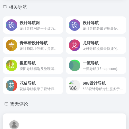
相关导航
设计导航网
设计导航
设计导航网是一个致力于一站式设计师和美工工作学习导航网站，汇聚设计师必备常用网址，以让设计师使用更便捷为使命，始终围绕设计需求，为设计师和美工提供最新工具导航
设计导航是最好用最便捷的设计网址导航，提供最新的设计灵感和工具推荐，助您在设计的道路上所向披靡！
青年帮设计导航
龙轩导航
设计师网址导航，是青年帮创意工坊下的设计导航平台，提供优秀的网站推荐，酷站推荐，淘宝代码生成工具已经设计创意思路等，是由写代码的平面师制作，青年帮设计师导航为设计师提供灵感创意而生，qingnian8最好用的设计师导航！
龙轩导航提供最快捷的资源平台，让你迅速找到想要的资源，准确又方便快捷
搜图导航
一流导航
搜图导航精选及整理国内外优秀的设计行业网站,并且提供一站式快速搜索图像服务支持全网正版图片搜索。拥有以图搜图、智能配色、字体生成、个性定制等功能。给你带来更好的搜图体验,并且收录了十几类设计相关网站包括高清图库、灵感创意、素材资源、教程文章、设计工具、绘画涂鸦、建模贴图、设计社区、字体下载、图标下载等网站。
一流导航(16map.com)致力于打造国内最好的互联网上优质网站网址大全，收录了全网好用强大的网站网址和软件包括设计、开发、影视、人工智能、AI、运营、生活、休闲、办公、工具、资源等超全面的网址和职业技巧内容，让您的上网体验更便捷更放心，努力成为全民级人人都在用的网址导航。
花猫导航
688设计导航
花猫导航收录了设计师、日常办公、二次元、电商、学习教程、辅助工具等领域优质网站或服务，并结合收录了以相关网站或服务的教程类、科普类和资讯类的文章，为广大用户提供高效率的上网导航服务。
688设计导航专注服务于设计师的导航网站。致力于分享优秀免费的设计网站网址，688设计导航大全还包括免费无版权限制可商用的高品质素材，设计工具、尺寸规范、配色方案、设计素材和灵感等。
暂无评论