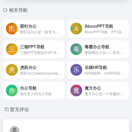
相关导航
图钉办公
AboutPPT导航
图钉运办公是一家专为职场打人工提供办公工具的导航网站，汇聚全网高质量办公工具以及提高办公效率的干货知识！我们只推荐最优质的工具给你
AboutPPT导航，PPT设计师的网址导航，专注于PPT设计教程与网站神器分享，收录了高质量且系统的PPT学习文章与教程，aboutppt还提供了海量PPT设计素材与资源合集免费下载，能够看到国内外高水平设计师的PPT作品与源文件。
三顿PPT导航
毒霸办公导航
三顿PPT导航始于2018年，专注于PPT相关资源/干货以及工具软件分享。这里有专为打工人准备的一天三顿，让我们共同大快朵颐。
毒霸网址大全——安全实用的上网导航。猎豹移动旗下网站,及时收录各种分类的优秀网站,提供简单便捷的上网导航服务。安全上网，从毒霸网址大全开始。
虎跃办公
乐猫HR导航
虎跃办公(www.huyueapp.com)工具应有尽有,全面提升您的办公生活效率。作为全网最受欢迎的办公导航,我们提供海量优质工具,让您轻松驾驭各种办公场景!选择虎跃办公,让您的办公之旅更加顺畅高效！
HR导航网，为HR寻找网站查找资料节省时间，是HR学习、办公搜索神器.我们为HR准备了工作中将会用到的入转调离模板，整理个人事常用的各种话术、人力资源、学习资料、企业文化等资料
办公导航
魔方办公
做生意人的办公导航
魔方办公是一个有趣的集摸鱼、办公一体的实用网站，在职场办公中休闲娱乐结合，放松心情，提升工作效率。提供待办、天气、股票、星座、周公解梦、解压游戏、冷笑话、背单词、吃什么、办公软件等功能。
暂无评论